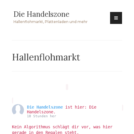
Zum
Die Handelszone
Inhalt
springen
Hallenflohmarkt, Plattenladen und mehr
Hallenflohmarkt
Die Handelszone
ist hier: Die
Handelszone.
18 Stunden her
Kein Algorithmus schlägt dir vor, was hier
gerade in den Regalen steht.