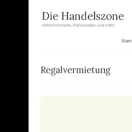
Zum
Die Handelszone
Inhalt
springen
Hallenflohmarkt, Plattenladen und mehr
Start
Regalvermietung
Video-
Player